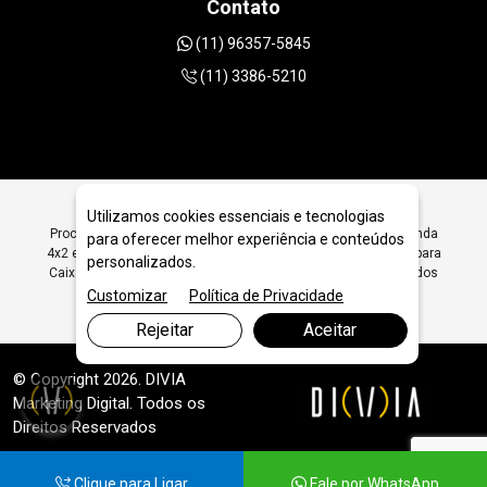
Contato
(11) 96357-5845
(11) 3386-5210
Utilizamos cookies essenciais e tecnologias
Procurando Serra Copo Diamantada para Caixa Elétrica Redonda
para oferecer melhor experiência e conteúdos
4x2 em São Paulo SP? Encontre Aqui Serra Copo Diamantada para
personalizados.
Caixa Elétrica Redonda 4x2 em São Paulo SP - JRC Diamantados
Customizar
Política de Privacidade
Rejeitar
Aceitar
© Copyright 2026. DIVIA
Marketing Digital
. Todos os
Direitos Reservados
Clique para Ligar
Fale por WhatsApp