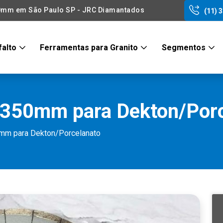
50mm em São Paulo SP - JRC Diamantados
(11) 
falto
Ferramentas para Granito
Segmentos
 350mm para Dekton/Porc
mm para Dekton/Porcelanato