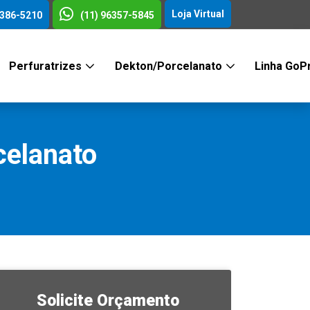
Loja Virtual
3386-5210
(11) 96357-5845
Perfuratrizes
Dekton/Porcelanato
Linha GoP
elanato
Solicite Orçamento