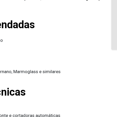
endadas
to
ernano, Marmoglass e similares
cnicas
onte e cortadoras automáticas