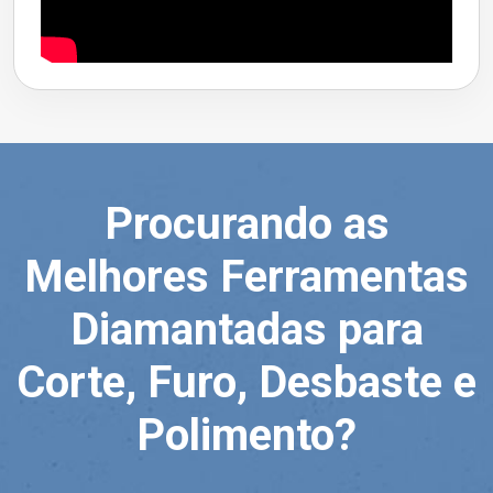
Procurando as
Melhores Ferramentas
Diamantadas para
Corte, Furo, Desbaste e
Polimento?