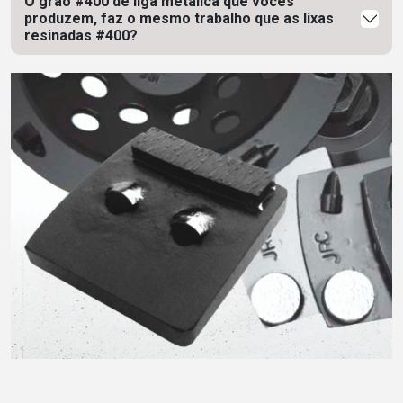
O grão #400 de liga metálica que vocês
produzem, faz o mesmo trabalho que as lixas
resinadas #400?