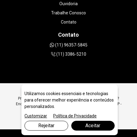
Ouvidoria
Trabalhe Conosco
Contato
Contato
(11) 96357-5845
(11) 3386-5210
Utilizamos cookies essenciais e tecnologias
Procurando Inserto Diamantado Tipo HTC em São Paulo SP?
para oferecer melhor experiência e conteúdos
Encontre Aqui Inserto Diamantado Tipo HTC em São Paulo SP -
personalizados.
JRC Diamantados
Customizar
Política de Privacidade
Rejeitar
Aceitar