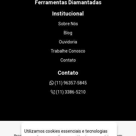
Ferramentas Diamantadas
Institucional
Sobre Nós
Blog
Ouvidoria
Trabalhe Conosco
Contato
Contato
(11) 96357-5845
(11) 3386-5210
Utilizamos cookies essenciais e tecnologias
Procurando Máquinas Perfuratrizes Diamantadas para Furos em