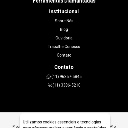
Ferramentas Diamantadas
Institucional
Sobre Nós
Blog
Ouvidoria
Trabalhe Conosco
Contato
Contato
(11) 96357-5845
(11) 3386-5210
Utilizamos cookies essenciais e tecnologias
Procurando Ferramentas Diamantadas para corte da Linha GoPro