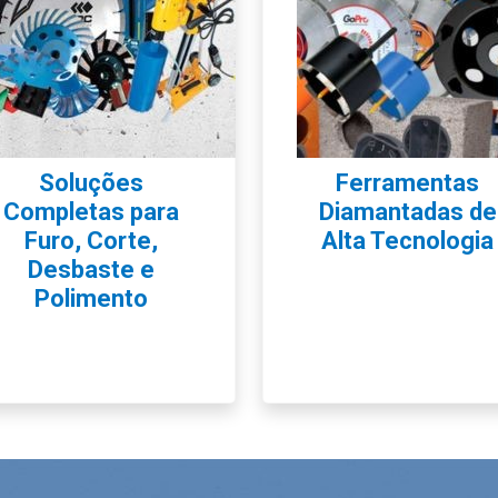
Soluções
Ferramentas
Completas para
Diamantadas de
Furo, Corte,
Alta Tecnologia
Desbaste e
Polimento