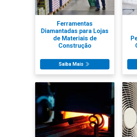
Ferramentas
Diamantadas para Lojas
de Materiais de
Pe
Construção
Saiba Mais