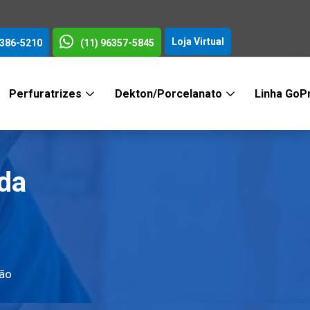
Loja Virtual
3386-5210
(11) 96357-5845
Perfuratrizes
Dekton/Porcelanato
Linha GoP
da
ção