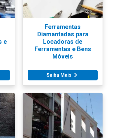
Ferramentas
a
Diamantadas para
s e
Locadoras de
Ferramentas e Bens
Móveis
Saiba Mais