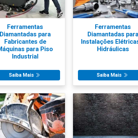
Ferramentas
Ferramentas
Diamantadas para
Diamantadas par
Fabricantes de
Instalações Elétrica
Máquinas para Piso
Hidráulicas
Industrial
Saiba Mais
Saiba Mais