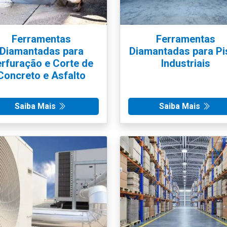
Ferramentas
Ferramentas
Diamantadas para
Diamantadas para Pi
rfuração e Corte de
Industriais
Concreto e Asfalto
Saiba Mais
Saiba Mais