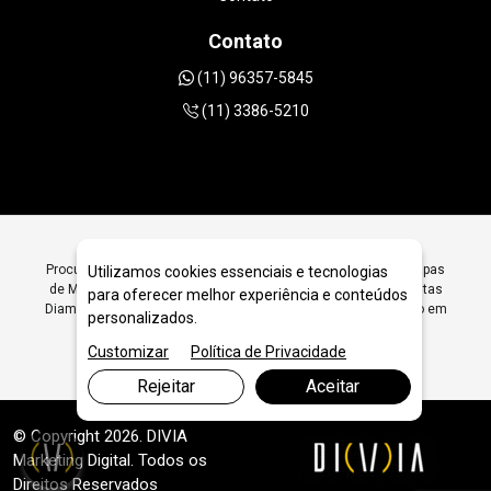
Contato
(11) 96357-5845
(11) 3386-5210
Procurando Ferramentas Diamantadas para Lustração de Chapas
Utilizamos cookies essenciais e tecnologias
de Mármore e Granito em São Paulo? Encontre Aqui Ferramentas
para oferecer melhor experiência e conteúdos
Diamantadas para Lustração de Chapas de Mármore e Granito em
personalizados.
São Paulo - JRC Diamantados
Customizar
Política de Privacidade
Rejeitar
Aceitar
© Copyright 2026. DIVIA
Marketing Digital
. Todos os
Direitos Reservados