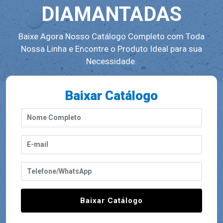
DIAMANTADAS
Baixe Agora Nosso Catálogo Completo com Toda
Nossa Linha e Encontre o Produto Ideal para sua
Necessidade.
Baixar Catálogo
Baixar Catálogo