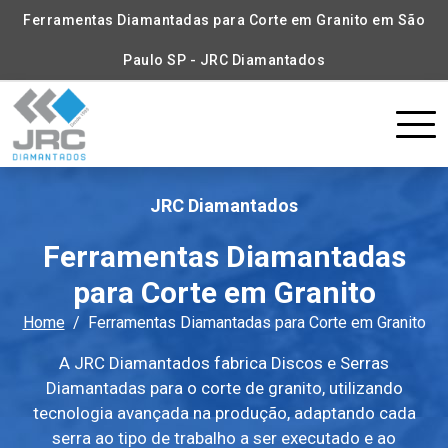
Ferramentas Diamantadas para Corte em Granito em São
Paulo SP - JRC Diamantados
JRC Diamantados
Ferramentas Diamantadas
para Corte em Granito
Home
Ferramentas Diamantadas para Corte em Granito
A JRC Diamantados fabrica Discos e Serras
Diamantadas para o corte de granito, utilizando
tecnologia avançada na produção, adaptando cada
serra ao tipo de trabalho a ser executado e ao