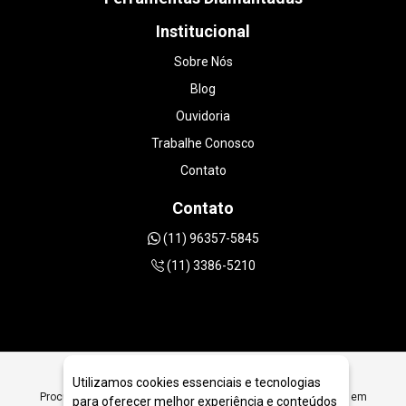
Institucional
Sobre Nós
Blog
Ouvidoria
Trabalhe Conosco
Contato
Contato
(11) 96357-5845
(11) 3386-5210
Utilizamos cookies essenciais e tecnologias
Procurando Ferramentas Diamantadas para Corte em Granito em
para oferecer melhor experiência e conteúdos