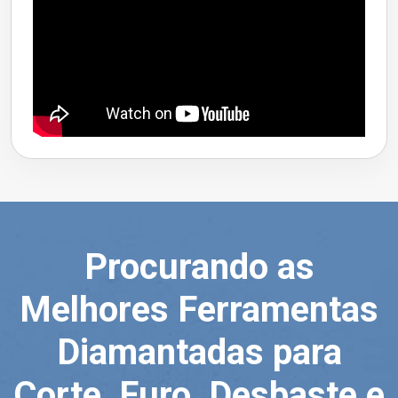
Procurando as
Melhores Ferramentas
Diamantadas para
Corte, Furo, Desbaste e