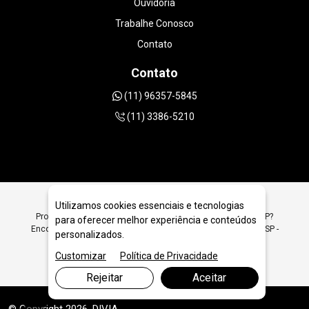
Ouvidoria
Trabalhe Conosco
Contato
Contato
(11) 96357-5845
(11) 3386-5210
Utilizamos cookies essenciais e tecnologias
Procurando Disco de Desbaste Diamantado em São Paulo SP?
para oferecer melhor experiência e conteúdos
Encontre Aqui Disco de Desbaste Diamantado em São Paulo SP -
personalizados.
JRC Diamantados
Customizar
Política de Privacidade
Rejeitar
Aceitar