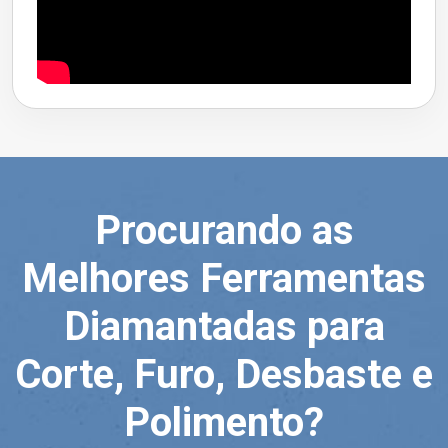
Procurando as
Melhores Ferramentas
Diamantadas para
Corte, Furo, Desbaste e
Polimento?