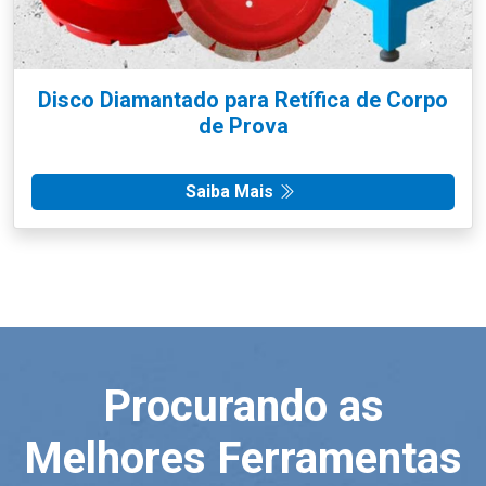
Disco Diamantado para Retífica de Corpo
de Prova
Saiba Mais
Procurando as
Melhores Ferramentas