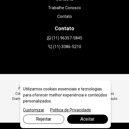
Trabalhe Conosco
Contato
Contato
(11) 96357-5845
(11) 3386-5210
Procurando Ferramentas Diamantadas para Desbaste em
Utilizamos cookies essenciais e tecnologias
Concreto e Asfalto em São Paulo? Encontre Aqui Ferramentas
para oferecer melhor experiência e conteúdos
Diamantadas para Desbaste em Concreto e Asfalto em São Paulo
personalizados.
- JRC Diamantados
Customizar
Política de Privacidade
Rejeitar
Aceitar